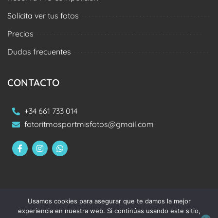
Solicita ver tus fotos
Precios
Dudas frecuentes
CONTACTO
+34 661 733 014
fotoritmosportmisfotos@gmail.com
Usamos cookies para asegurar que te damos la mejor
Aviso legal
Política de privacidad
Política de cookies
experiencia en nuestra web. Si continúas usando este sitio,